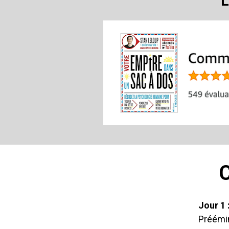
L
C
Jour 1 
Préémi