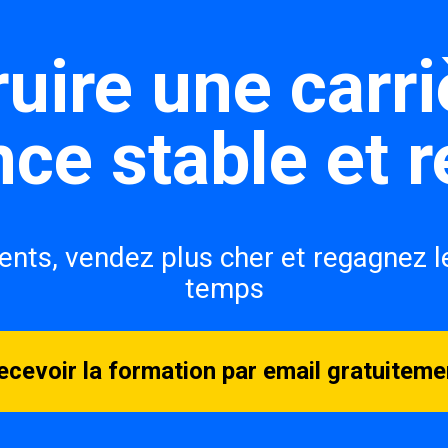
uire une carri
nce stable et r
ents, vendez plus cher et regagnez le
temps
ecevoir la formation par email gratuiteme