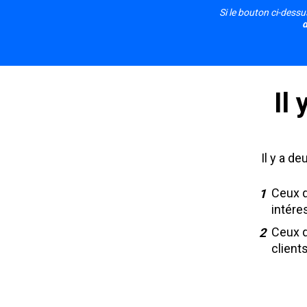
Si le bouton ci-dessu
d
Il
Il y a d
Ceux q
intére
Ceux q
clients