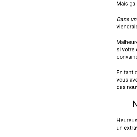
Mais ça 
Dans un 
viendrai
Malheure
si votre
convainc
En tant 
vous ave
des nouv
N
Heureus
un extra