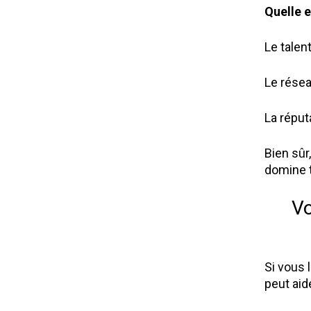
Quelle e
Le talent
Le résea
La réput
Bien sûr
domine t
Vo
Si vous 
peut ai