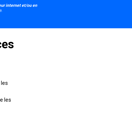
r internet et/ou en 
e.
ces
les 
 les 