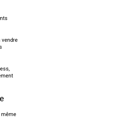
nts 
 vendre 
 
ess, 
ement 
re
u même 