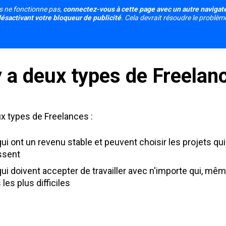
s ne fonctionne pas, 
connectez-vous à cette page avec un autre navigateu
ésactivant votre bloqueur de publicité
. Cela devrait résoudre le problèm
 y a deux types de Freelan
eux types de Freelances :
ui ont un revenu stable et peuvent choisir les projets qui 
ssent
ui doivent accepter de travailler avec n'importe qui, même
 les plus difficiles