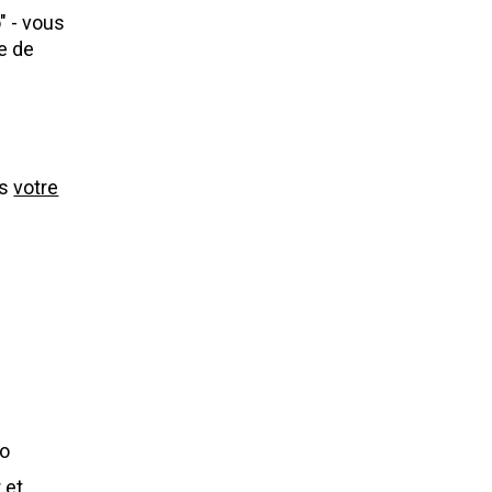
 - vous 
 solution au problème de 
s 
votre
ro
et 