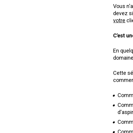
Vous n'a
devez s
votre
 cl
C'est un
En quelq
domaine
Cette sé
commerci
Commen
Commen
d'aspi
Commen
Commen